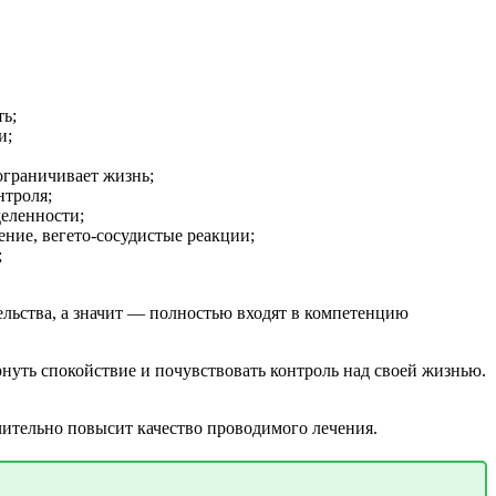
ть;
и;
 ограничивает жизнь;
нтроля;
деленности;
ение, вегето-сосудистые реакции;
;
ельства, а значит — полностью входят в компетенцию
нуть спокойствие и почувствовать контроль над своей жизнью.
чительно повысит качество проводимого лечения.