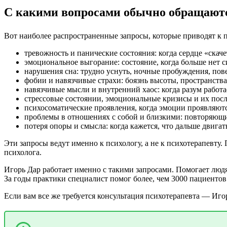
С какими вопросами обычно обращаютс
Вот наиболее распространенные запросы, которые приводят к 
тревожность и панические состояния: когда сердце «скаче
эмоциональное выгорание: состояние, когда больше нет с
нарушения сна: трудно уснуть, ночные пробуждения, по
фобии и навязчивые страхи: боязнь высоты, пространства,
навязчивые мысли и внутренний хаос: когда разум работа
стрессовые состоянии, эмоциональные кризисы и их после
психосоматические проявления, когда эмоции проявляются
проблемы в отношениях с собой и близкими: повторяющи
потеря опоры и смысла: когда кажется, что дальше двига
Эти запросы ведут именно к психологу, а не к психотерапевту
психолога.
Игорь Дар работает именно с такими запросами. Помогает людя
За годы практики специалист помог более, чем 3000 пациент
Если вам все же требуется консультация психотерапевта — Иг