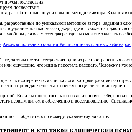
пируем последствия
, разработанные по уникальной методике автора. Задания вклю
в удобном для вас мессенджере, где вы сможете задавать все б
а
Анонсы полезных событий
Расписание бесплатных вебинаров
ааге, за этим почти всегда стоит одно из распространенных сос
 или ощущение, что жизнь перестала радовать. Человеку нужно, 
с врача-психотерапевта, а с психолога, который работает со ст
сего и приводят человека к поиску специалиста в интернете.
тной. Если вы ищете того, кто позволит понять себя, снизить 
тать первым шагом к облегчению и восстановлению. Специалист
тацию — обратитесь по номеру, указанному на сайте.
отерапевт и кто такой клинический псих