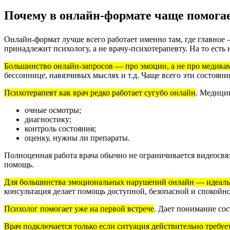
Почему в онлайн-формате чаще помогает
Онлайн-формат лучше всего работает именно там, где главное 
принадлежит психологу, а не врачу-психотерапевту. На то есть
Большинство онлайн-запросов — про эмоции, а не про медика
бессоннице, навязчивых мыслях и т.д. Чаще всего эти состояни
Психотерапевт как врач редко работает сугубо онлайн
.
Медицин
очные осмотры;
диагностику;
контроль состояния;
оценку, нужны ли препараты.
Полноценная работа врача обычно не ограничивается видеосвяз
помощь.
Для большинства эмоциональных нарушений онлайн — идеал
консультация делает помощь доступной, безопасной и спокойной
Психолог помогает уже на первой встрече
.
Дает понимание сос
Врач подключается только если ситуация действительно требуе