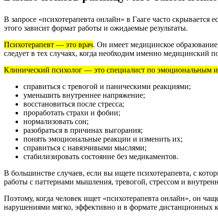
В запросе «психотерапевта онлайн» в Гааге часто скрывается
этого зависит формат работы и ожидаемые результаты.
Психотерапевт — это врач
.
Он имеет медицинское образование,
следует в тех случаях, когда необходим именно медицинский п
Клинический психолог — это специалист по эмоциональным и
справиться с тревогой и паническими реакциями;
уменьшить внутреннее напряжение;
восстановиться после стресса;
проработать страхи и фобии;
нормализовать сон;
разобраться в причинах выгорания;
понять эмоциональные реакции и изменить их;
справиться с навязчивыми мыслями;
стабилизировать состояние без медикаментов.
В большинстве случаев, если вы ищете психотерапевта, с кото
работы с паттернами мышления, тревогой, стрессом и внутре
Поэтому, когда человек ищет «психотерапевта онлайн», он ча
нарушениями мягко, эффективно и в формате дистанционных к