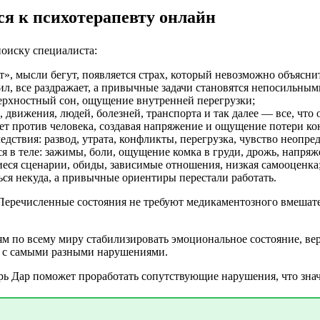
я к психотерапевту онлайн
поиску специалиста:
т», мысли бегут, появляется страх, который невозможно объясни
ил, все раздражает, а привычные задачи становятся непосильным
верхностный сон, ощущение внутренней перегрузки;
 движения, людей, болезней, транспорта и так далее — все, что
ет против человека, создавая напряжение и ощущение потери ко
дствия: развод, утрата, конфликты, перегрузка, чувство неопре
 в теле: зажимы, боли, ощущение комка в груди, дрожь, напряж
еся сценарии, обиды, зависимые отношения, низкая самооценка
ться некуда, а привычные ориентиры перестали работать.
. Перечисленные состояния не требуют медикаментозного вмешат
м по всему миру стабилизировать эмоциональное состояние, вер
ов с самыми разными нарушениями.
орь Дар поможет проработать сопутствующие нарушения, что зна