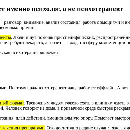
 именно психолог, а не психотерапевт
— разговор, внимание, анализ состояния, работа с эмоциями и в
 несколько причин.
менты
.
Люди ищут помощь при специфических, распространенных 
я не требуют лекарств, а значит — входят в сферу компетенции п
ская психотерапия включает:
ью. Поэтому врач-психотерапевт чаще работает оффлайн. А вот 
ьный формат
.
Тревожным людям тяжело ехать в клинику, ждать в 
. Человек говорит из дома, в привычной среде быстрее раскрыва
тояния, план действий, эмоциональную опору. Помогает выстро
т лечения препаратами
.
Это достаточно редкие случаи: тяжелая 